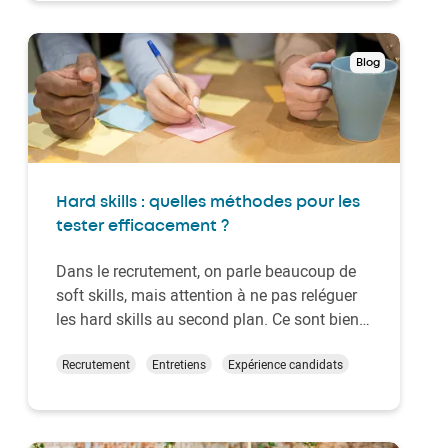
vos employés déjà en poste.
Blog
Hard skills : quelles méthodes pour les
tester efficacement ?
Dans le recrutement, on parle beaucoup de
soft skills, mais attention à ne pas reléguer
les hard skills au second plan. Ce sont bien
elles, les compétences techniques, qui
permettent de savoir si un candidat peut
Recrutement
Entretiens
Expérience candidats
faire le job ! Mais comment les repérer ?
Quels sont les hard skills les plus
demandées…