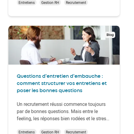
des recruteurs en France en 2024. C’est donc
Entretiens
Gestion RH
Recrutement
loin d’être négligeable ! Désistements de
dernière minute, promesses d’embauche non
honorées…
Blog
Questions d’entretien d’embauche :
comment structurer vos entretiens et
poser les bonnes questions
Un recrutement réussi commence toujours
par de bonnes questions. Mais entre le
feeling, les réponses bien rodées et le stress
du moment, difficile d’y voir clair sans une
vraie méthode. Dans cet article, découvrez
Entretiens
Gestion RH
Recrutement