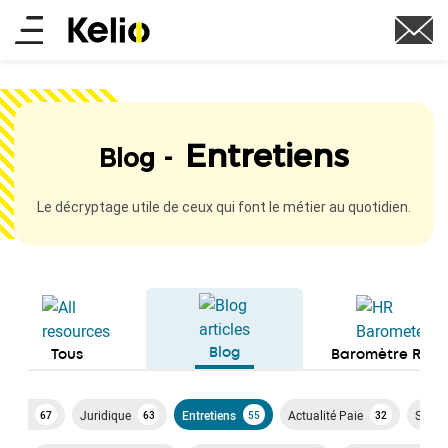
Aller
Main
au
contenu
menu
principal
Entretiens
Blog -
Le décryptage utile de ceux qui font le métier au quotidien.
Blog
Tous
Baromètre RH
a paie
Juridique
Entretiens
Actualité Paie
SIRH
67
63
55
32