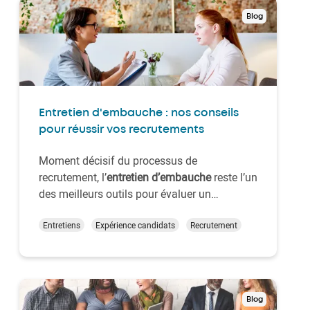
Blog
Entretien d'embauche : nos conseils
pour réussir vos recrutements
Moment décisif du processus de
recrutement, l’
entretien d’embauche
reste l’un
des meilleurs outils pour évaluer un
candidat, à condition d’être bien préparé ! De
la définition des critères à la conduite de
Entretiens
Expérience candidats
Recrutement
l’échange, chaque étape compte pour
garantir un processus à la fois
structuré,
équitable et ef…
Blog