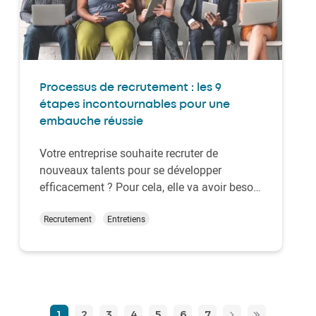
Processus de recrutement : les 9
étapes incontournables pour une
embauche réussie
Votre entreprise souhaite recruter de
nouveaux talents pour se développer
efficacement ? Pour cela, elle va avoir besoin
de mettre en place un processus de
recrutement efficace et ciblé. Dans cet
Recrutement
Entretiens
article, on vous détaille toutes les étapes à
suivre pour un processus de recrutement
sans encombre. C’e…
1
2
3
4
5
6
7