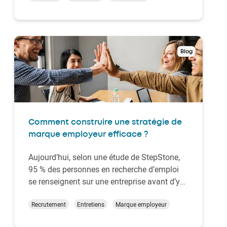
comment poser les bonnes questions et
surtout 75 exemples pour mieux évaluer vos
candi…
Blog
Comment construire une stratégie de
marque employeur efficace ?
Aujourd’hui, selon une étude de StepStone,
95 % des personnes en recherche d’emploi
se renseignent sur une entreprise avant d’y
postuler. Il est donc essentiel de préparer une
stratégie de marque employeur efficace afin
Recrutement
Entretiens
Marque employeur
d’attirer les talents, mais aussi de fidéliser