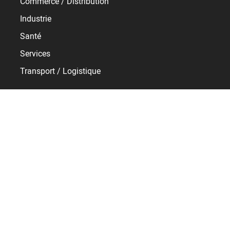
Commerce / Distribution
Industrie
Santé
Services
Transport / Logistique
Ressources
Témoignages
E-learning
Baromètre RH
Support
Service client BSupport