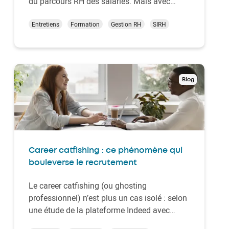
du parcours RH des salariés. Mais avec
l’entrée en vigueur de la loi Seniors, le
dispositif évolue en profondeur : nouveau
Entretiens
Formation
Gestion RH
SIRH
nom, nouvelles échéances, nouvelle
philosophie ! Et cette année, l’entretien
professionnel tel qu…
Blog
Career catfishing : ce phénomène qui
bouleverse le recrutement
Le career catfishing (ou ghosting
professionnel) n’est plus un cas isolé : selon
une étude de la plateforme Indeed avec
Opinon Way, cette pratique concernait 57 %