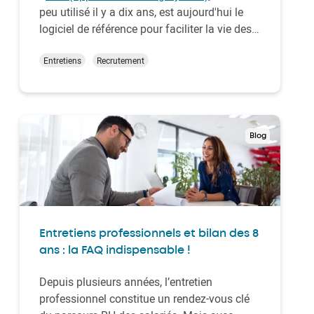
peu utilisé il y a dix ans, est aujourd'hui le
logiciel de référence pour faciliter la vie des
recruteurs à chaque étape du processus de
recrutement . Grâce à ses nombreuses
Entretiens
Recrutement
qualités, il est devenu un outil RH
indispensable.
Blog
Entretiens professionnels et bilan des 8
ans : la FAQ indispensable !
Depuis plusieurs années, l’entretien
professionnel constitue un rendez-vous clé