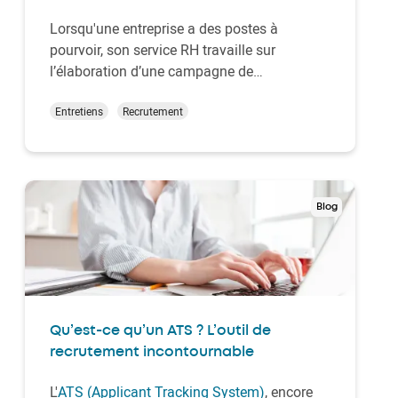
Lorsqu'une entreprise a des postes à
pourvoir, son service RH travaille sur
l’élaboration d’une campagne de
recrutement. Il existe plusieurs stratégies
pour atteindre ses objectifs, les journées de
Entretiens
Recrutement
recrutement sont un moyen de se
différencier des campagnes habituelles qui
sont proposées par les autr…
Blog
Qu’est-ce qu’un ATS ? L’outil de
recrutement incontournable
L'
ATS (Applicant Tracking System)
, encore