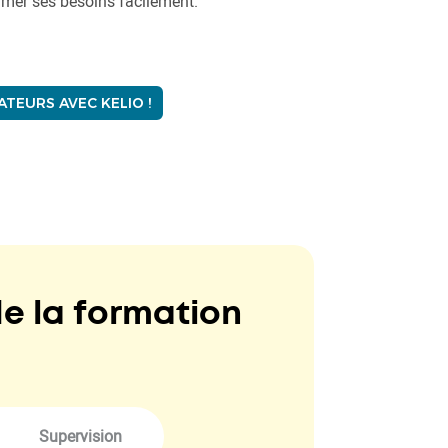
imer ses besoins facilement.
TEURS AVEC KELIO !
de la formation
Supervision