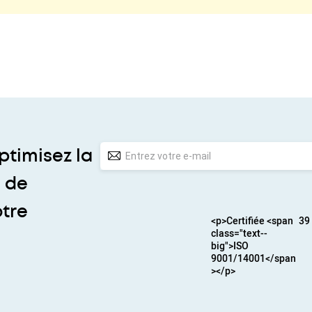
ptimisez la
n de
otre
<p>Certifiée <span
39
class="text--
big">ISO
9001/14001</span
></p>