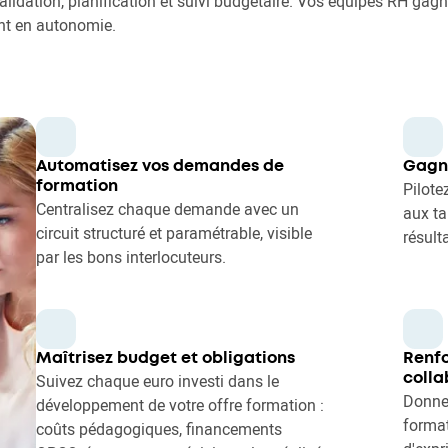
validation, planification et suivi budgétaire. Vos équipes RH gag
nt en autonomie.
Automatisez vos demandes de
Gagne
Pilote
formation
Centralisez chaque demande avec un
aux ta
circuit structuré et paramétrable, visible
résulta
par les bons interlocuteurs.
Maîtrisez budget et obligations
Renfo
Suivez chaque euro investi dans le
colla
Donne
développement de votre offre formation :
format
coûts pédagogiques, financements