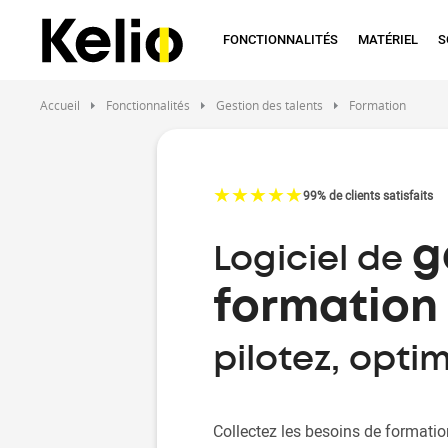
Aller
au
FONCTIONNALITÉS
MATÉRIEL
S
contenu
principal
Accueil
Fonctionnalités
Gestion des talents
Formation
☆
★
☆
★
☆
★
☆
★
☆
★
99% de clients satisfaits
g
Logiciel de
formation
pilotez, opti
Collectez les besoins de formatio