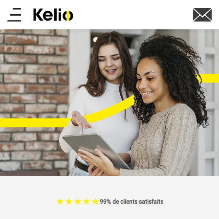
Aller
Main
au
contenu
menu
principal
☆
★
☆
★
☆
★
☆
★
☆
★
99% de clients satisfaits