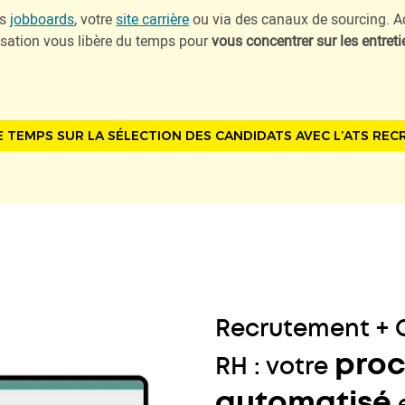
es
jobboards
, votre
site carrière
ou via des canaux de sourcing. Ac
isation vous libère du temps pour
vous concentrer sur les entreti
 TEMPS SUR LA SÉLECTION DES CANDIDATS AVEC L’ATS RE
Recrutement + 
proc
RH : votre
automatisé