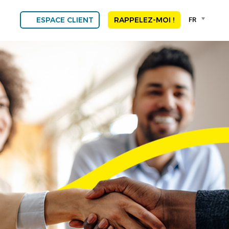
Language
FR
ESPACE CLIENT
RAPPELEZ-MOI !
selector
Franç
Engli
DEU
ESP
ALGE
NED
POR