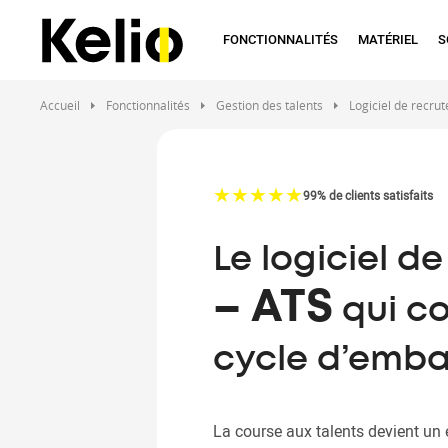
Aller
au
FONCTIONNALITÉS
MATÉRIEL
S
contenu
principal
Accueil
Fonctionnalités
Gestion des talents
Logiciel de recru
☆
★
☆
★
☆
★
☆
★
☆
★
99% de clients satisfaits
Le logiciel d
– ATS
qui co
cycle d’emb
La course aux talents devient un 