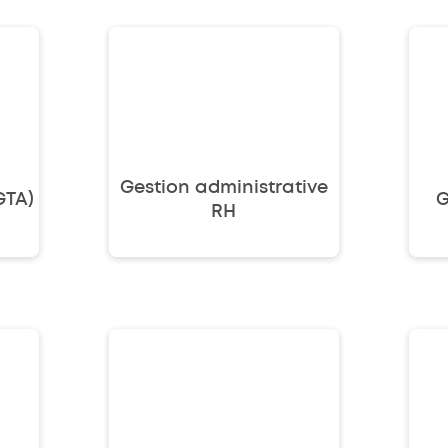
Gestion
administrative RH
Gestion administrative
GTA)
G
RH
ie
Contrôle d'accès