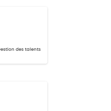
Gestion des
talents
estion des talents
Badgeuses