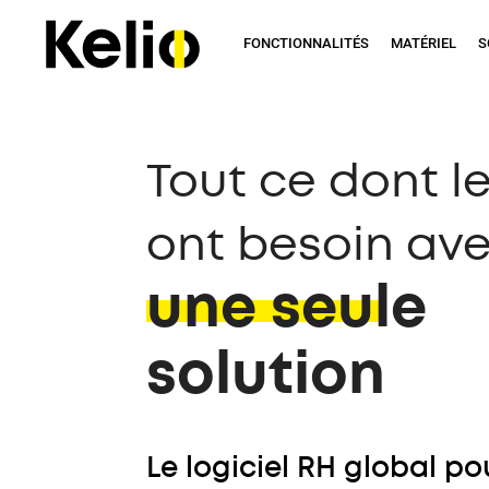
Aller
au
FONCTIONNALITÉS
MATÉRIEL
S
contenu
principal
Tout ce dont l
ont besoin av
une seule
solution
Le logiciel RH global po