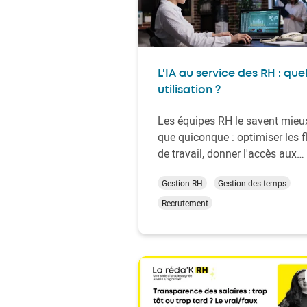
L'IA au service des RH : quel
utilisation ?
Les équipes RH le savent mieu
que quiconque : optimiser les f
de travail, donner l'accès aux
bonnes informations et délivre
Gestion RH
Gestion des temps
un service personnalisé à cha
collaborateur, c'est un défi
Recrutement
permanent. Mais l'IA avancée
apporte aujourd'hui des répon
concrètes à ces enjeux. Dans c
article, explo…