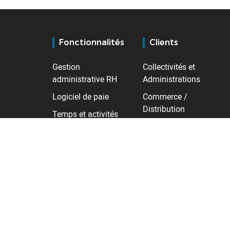
Fonctionnalités
Clients
Gestion
Collectivités et
administrative RH
Administrations
Logiciel de paie
Commerce /
Distribution
Temps et activités
Industrie
Contrôle d'accès
Santé
Gestion des talents
Services
Transport /
Logistique