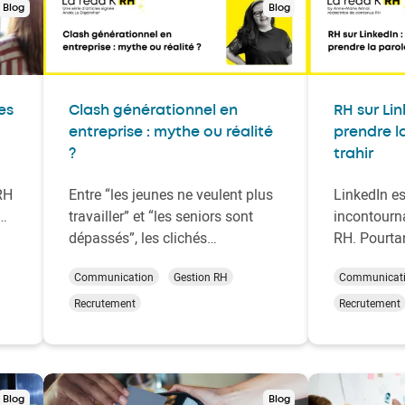
Blog
Blog
es
Clash générationnel en
RH sur Li
entreprise : mythe ou réalité
prendre l
?
trahir
RH
Entre “les jeunes ne veulent plus
LinkedIn e
travailler” et “les seniors sont
incontourn
dépassés”, les clichés
RH. Pourta
générationnels ont la vie dure.
salariés hé
Communication
Gestion RH
Communicat
Les données, elles, racontent une
prendre la 
un
autre histoire. Tout comme les
par ses col
Recrutement
Recrutement
analyses de nos deux experts aux
à dire ou de
t
visions complémentaires.
freins sont
profession
expertise à
Blog
Blog