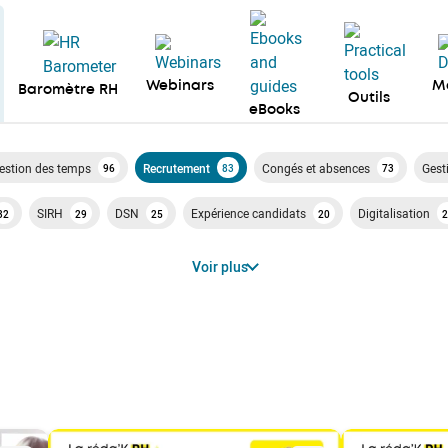
Webinars
M
Baromètre RH
Outils
eBooks
estion des temps
Recrutement
Congés et absences
Gest
96
83
73
SIRH
DSN
Expérience candidats
Digitalisation
32
29
25
20
2
Voir plus