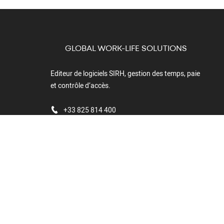
GLOBAL WORK-LIFE SOLUTIONS
Editeur de logiciels SIRH, gestion des temps, paie
et contrôle d’accès.
+33 825 814 400
Boulevard du
Cormier - CS
40211
49302 Cholet
Cedex
FRANCE