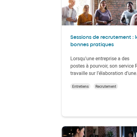
Sessions de recrutement : l
bonnes pratiques
Lorsqu'une entreprise a des
postes à pourvoir, son service 
travaille sur l’élaboration d’une
campagne de recrutement. Il
Entretiens
Recrutement
existe plusieurs stratégies pour
atteindre ses objectifs, les
journées de recrutement sont 
moyen de se différencier des
campagnes habituelles qui son
proposées par les autr…