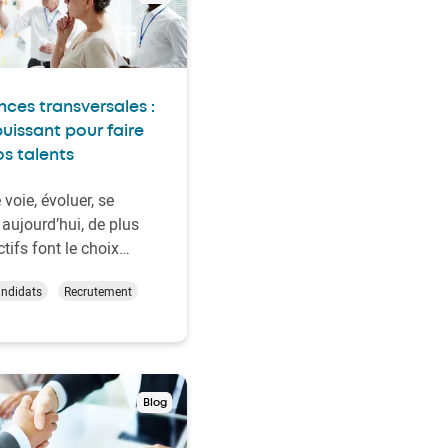
es transversales :
puissant pour faire
os talents
voie, évoluer, se
: aujourd’hui, de plus
ctifs font le choix
nversion ou d’un
andidats
Recrutement
urnant professionnel.
 contexte, une chose
a différence : les
s transversales,
elées soft skills.
Blog
ticle, on vous ai…