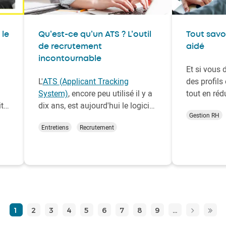
 le
Qu’est-ce qu’un ATS ? L’outil
Tout savoi
de recrutement
aidé
incontournable
Et si vous 
L'
ATS (Applicant Tracking
des profils
System)
, encore peu utilisé il y a
tout en réd
ite
dix ans, est aujourd'hui le logiciel
embauche ?
Gestion RH
ut
de référence pour faciliter la vie
que permet 
Entretiens
Recrutement
des recruteurs à chaque étape du
dispositif
processus de recrutement . Grâce
les entrepri
à ses nombreuses qualités, il est
engagement
devenu un outil RH
économique
indispensable.
l’embauche
1
2
3
4
5
6
7
8
9
…
››
De