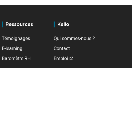
Ressources
Kelio
Témoignages
Qui sommes-nous ?
E-learning
Contact
Baromètre RH
Emploi
Support
A l'international
Service client
Allemagne
BSupport
Belgique
Espace client
DROM
123Paie
Espagne
Extranet distributeurs