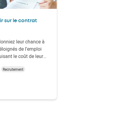
r sur le contrat
donniez leur chance à
 éloignés de l’emploi
uisant le coût de leur
 C’est précisément ce
Recrutement
le contrat aidé ! Ce
, souvent méconnu par
ses, concilie
 social et avantages
s : aides à
, exonérations …
rnier