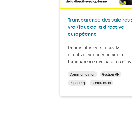
Transparence des salaires :
vrai/faux de la directive
européenne
Depuis plusieurs mois, la
directive européenne sur la
transparence des salaires s’inv
dans les conversations RH. To
Communication
Gestion RH
le monde en parle, certes, mais
est-elle vraiment comprise ?
Reporting
Recrutement