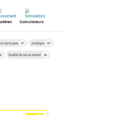
odèles
Calculateurs
ion de la paie
Juridique
67
63
Qualité de vie au travail
0
20