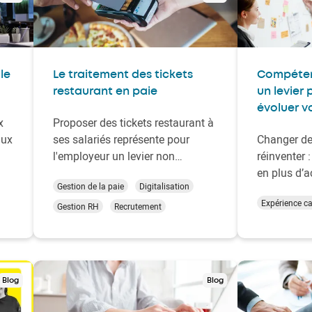
le
Le traitement des tickets
Compétenc
restaurant en paie
un levier 
évoluer v
x
Proposer des tickets restaurant à
lux
ses salariés représente pour
Changer de 
l'employeur un levier non
réinventer 
r
négligeable afin de fidéliser les
en plus d’a
Gestion de la paie
Digitalisation
que
talents. Ce dispositif fait partie
d’une reco
Expérience c
des avantages sociaux les plus
nouveau to
Gestion RH
Recrutement
appréciés, tant pour leur impact
Et dans ce
ses
sur le pouvoir d’achat que pour
fait toute l
et
leur simplicité d’utilisation. La
compétence
part patrona…
souvent app
Blog
Blog
Dans cet ar