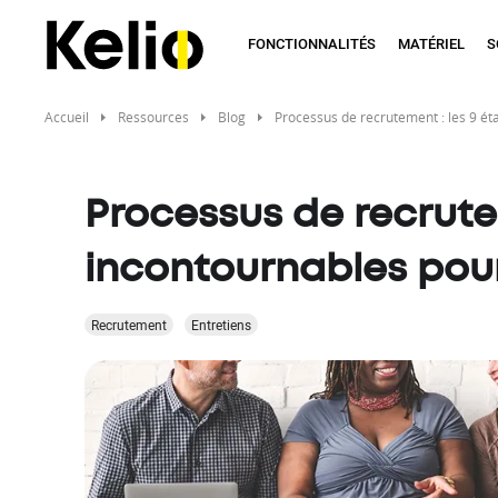
Aller
au
FONCTIONNALITÉS
MATÉRIEL
S
contenu
principal
Accueil
Ressources
Blog
Processus de recrutement : les 9 é
Processus de recrute
incontournables pou
Recrutement
Entretiens