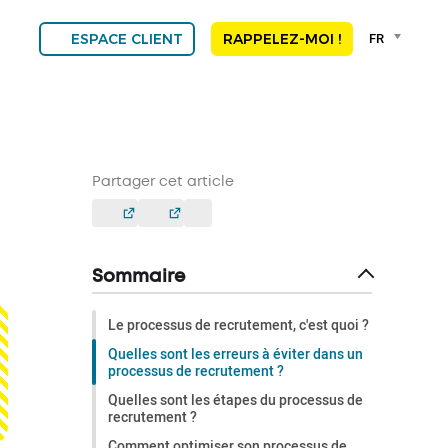
Language
FR
ESPACE CLIENT
RAPPELEZ-MOI !
selector
Franç
Engli
DEU
ESP
ALGE
Partager cet article
NED
POR
Sommaire
Le processus de recrutement, c'est quoi ?
Quelles sont les erreurs à éviter dans un
processus de recrutement ?
Quelles sont les étapes du processus de
recrutement ?
Comment optimiser son processus de