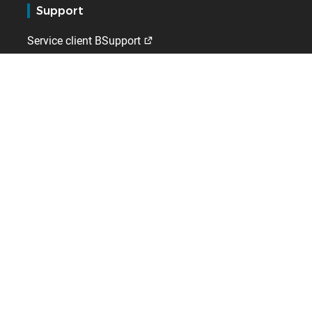
Support
Service client BSupport
Espace client 123Paie
Extranet distributeurs
Kelio
Qui sommes-nous ?
Contact
Emploi
A l'international
Allemagne
Belgique