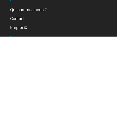
Qui sommes-nous ?
Contact
Emploi
A l'international
Allemagne
Belgique
DROM
Espagne
Pays-Bas
Royaume-Uni
Suisse