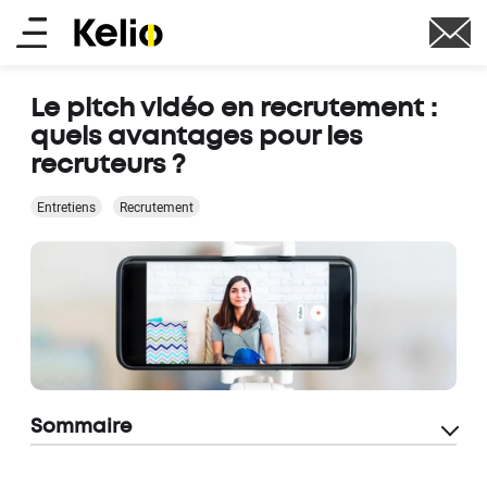
Aller
Main
au
contenu
menu
principal
Le pitch vidéo en recrutement :
quels avantages pour les
recruteurs ?
Entretiens
Recrutement
Sommaire