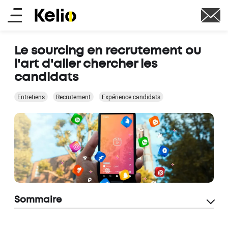
Aller
Main
au
contenu
menu
principal
Le sourcing en recrutement ou
l'art d'aller chercher les
candidats
Entretiens
Recrutement
Expérience candidats
Sommaire