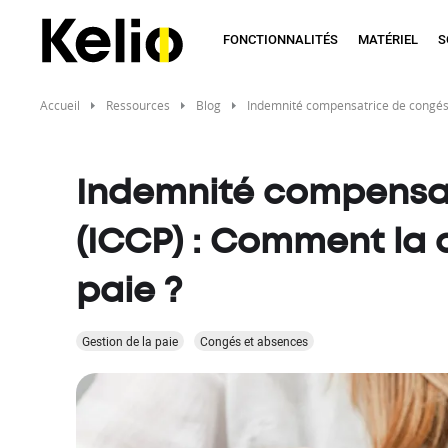
Aller
au
FONCTIONNALITÉS
MATÉRIEL
S
contenu
principal
Accueil
Ressources
Blog
Indemnité compensatrice de congés p
Indemnité compensa
(ICCP) : Comment la ca
paie ?
Gestion de la paie
Congés et absences