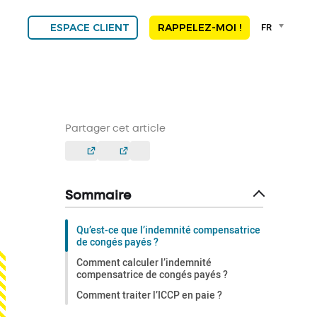
Language
FR
ESPACE CLIENT
RAPPELEZ-MOI !
selector
Franç
Engli
DEU
ESP
ALGE
Partager cet article
NED
POR
Sommaire
Qu’est-ce que l’indemnité compensatrice
de congés payés ?
Comment calculer l’indemnité
compensatrice de congés payés ?
Comment traiter l’ICCP en paie ?