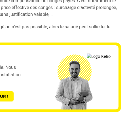
emnité compensatrice de congés payés. C’est notamment le
 prise effective des congés : surcharge d’activité prolongée,
sans justification valable, …
é ou n’est pas possible, alors le salarié peut solliciter le
ble. Nous
stallation.
UR !