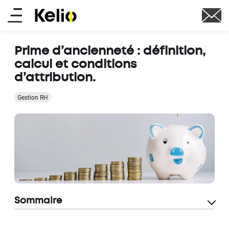
Aller
Main
au
contenu
menu
principal
Prime d’ancienneté : définition,
calcul et conditions
d’attribution.
Gestion RH
Sommaire