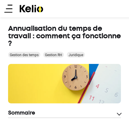
Aller
Main
au
contenu
menu
principal
Annualisation du temps de
travail : comment ça fonctionne
?
Gestion des temps
Gestion RH
Juridique
Sommaire