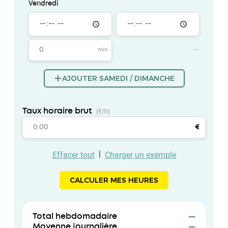
Vendredi
AJOUTER SAMEDI / DIMANCHE
(€/h)
Taux horaire brut
€
|
Effacer tout
Charger un exemple
CALCULER MES HEURES
Total hebdomadaire
—
Moyenne journalière
—