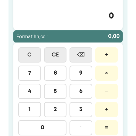
hh:mm
hh,cc
Format hh,cc :
0,00
C
CE
÷
⌫
7
8
9
×
4
5
6
−
1
2
3
+
0
:
=