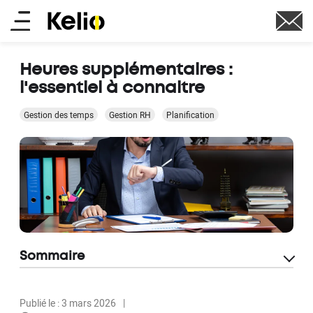
Aller
Main
au
contenu
menu
principal
Heures supplémentaires :
l'essentiel à connaitre
Gestion des temps
Gestion RH
Planification
Sommaire
Publié le : 3 mars 2026