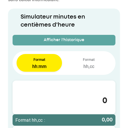
Simulateur minutes en
centièmes d'heure
Afficher l'historique
Format
Format
hh:mm
hh,cc
hh:mm
hh,cc
Format hh,cc :
0,00