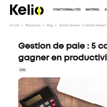
Aller
au
FONCTIONNALITÉS
MATÉRIEL
S
contenu
principal
Accueil
Ressources
Blog
Gestion de paie : 5 conseils d’exper
Gestion de paie : 5 c
gagner en productivi
DSN