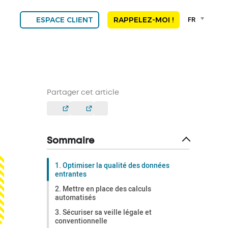
Language
FR
ESPACE CLIENT
RAPPELEZ-MOI !
selector
Franç
Engli
DEU
ESP
ALGE
Partager cet article
NED
POR
Sommaire
1. Optimiser la qualité des données
entrantes
2. Mettre en place des calculs
automatisés
3. Sécuriser sa veille légale et
conventionnelle