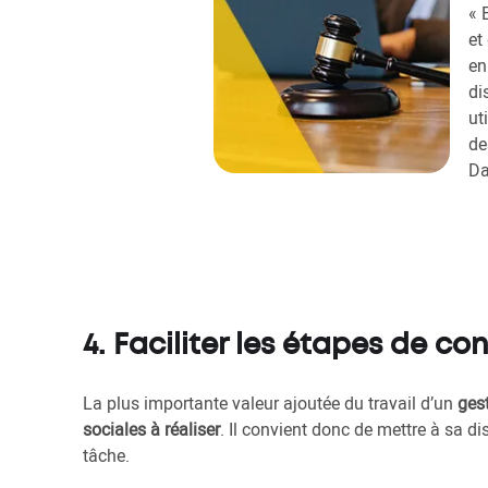
« 
et
en
di
ut
de
Da
4. Faciliter les étapes de con
La plus importante valeur ajoutée du travail d’un
ges
sociales à réaliser
. Il convient donc de mettre à sa di
tâche.