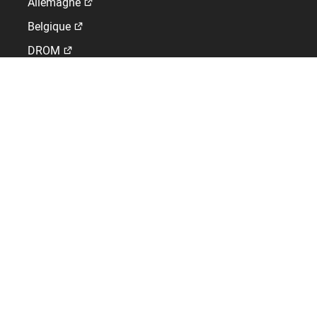
Allemagne
Belgique
DROM
Espagne
Pays-Bas
Royaume-Uni
Suisse
GLOBAL WORK-LIFE SOLUTIONS
Editeur de logiciels SIRH, gestion des temps, paie et contrôle
d’accès.
+33 825 814 400