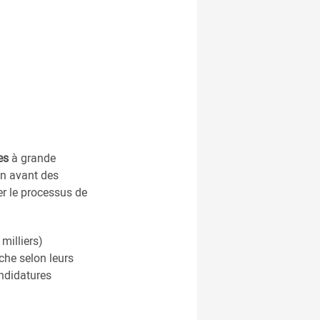
es
à grande
 en avant des
rer le processus de
milliers)
che selon leurs
andidatures