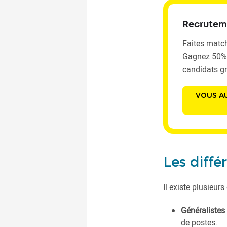
Recrutem
Faites match
Gagnez 50% 
candidats gr
VOUS AU
Les diffé
Il existe plusieur
Généralistes
de postes.