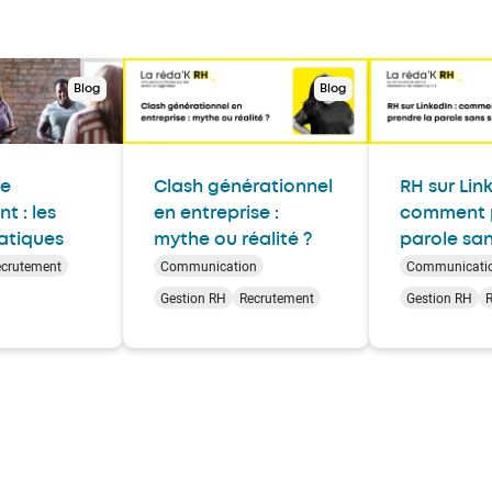
Blog
Blog
de
Clash générationnel
RH sur Link
t : les
en entreprise :
comment p
atiques
mythe ou réalité ?
parole san
ecrutement
Communication
Communicati
Gestion RH
Recrutement
Gestion RH