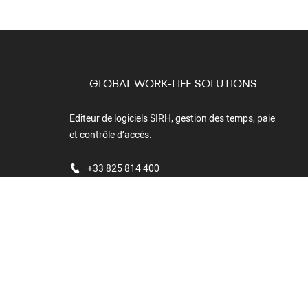
GLOBAL WORK-LIFE SOLUTIONS
Editeur de logiciels SIRH, gestion des temps, paie
et contrôle d’accès.
+33 825 814 400
Boulevard du
Cormier - CS
40211
49302 Cholet
Cedex
FRANCE