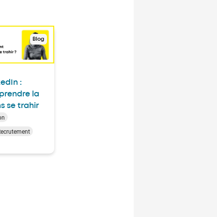
Blog
edIn :
rendre la
s se trahir
on
Recrutement