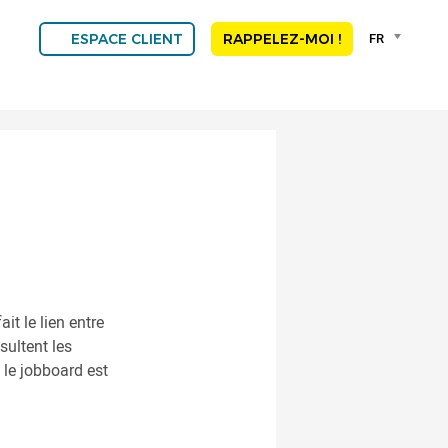
Language
FR
ESPACE CLIENT
RAPPELEZ-MOI !
selector
Franç
Engli
DEU
ESP
ALGE
NED
POR
 fait le lien entre
sultent les
, le jobboard est