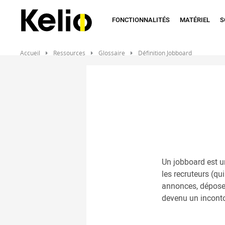
Aller
au
FONCTIONNALITÉS
MATÉRIEL
S
contenu
principal
Accueil
Ressources
Glossaire
Définition Jobboard
Un jobboard est u
les recruteurs (qu
annonces, déposen
devenu un inconto