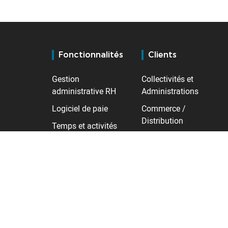
Fonctionnalités
Clients
Gestion
Collectivités et
administrative RH
Administrations
Logiciel de paie
Commerce /
Distribution
Temps et activités
Industrie
Contrôle d'accès
Santé
Gestion des talents
Services
Transport /
Logistique