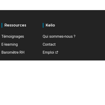
Ressources
Kelio
Témoignages
Qui sommes-nous ?
E-learning
Contact
Baromètre RH
Emploi
Support
A l'international
Service client
Allemagne
BSupport
Belgique
Espace client
DROM
123Paie
Espagne