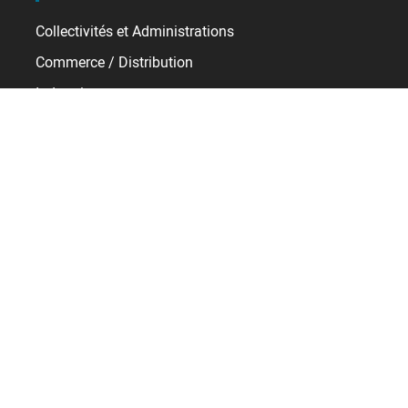
Collectivités et Administrations
Commerce / Distribution
Industrie
Santé
Services
Transport / Logistique
Ressources
Témoignages
E-learning
Baromètre RH
Support