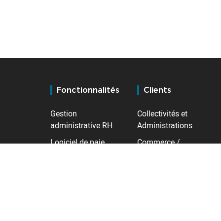
Fonctionnalités
Clients
Gestion
Collectivités et
administrative RH
Administrations
Logiciel de paie
Commerce /
Distribution
Temps et activités
Industrie
Contrôle d'accès
Santé
Gestion des talents
Services
Transport /