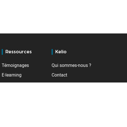
Ressources
Kelio
Témoignages
Qui sommes-nous ?
E-learning
Contact
Baromètre RH
Emploi
Support
A l'international
Service client
Allemagne
BSupport
Belgique