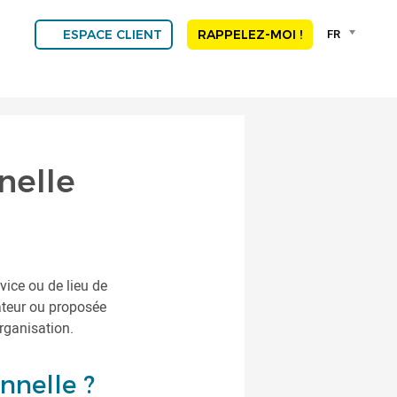
Language
FR
ESPACE CLIENT
RAPPELEZ-MOI !
selector
Franç
Engli
DEU
ESP
ALGE
nelle
NED
POR
vice ou de lieu de
rateur ou proposée
organisation.
nnelle ?