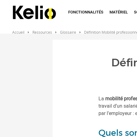
Aller
au
FONCTIONNALITÉS
MATÉRIEL
S
contenu
principal
Accueil
Ressources
Glossaire
Définition Mobilité professionn
Défi
La
mobilité profe
travail d’un salar
par l’employeur : 
Quels son