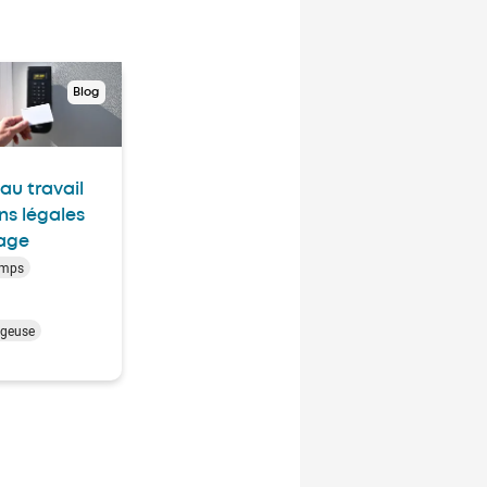
Blog
au travail
ons légales
age
emps
dgeuse