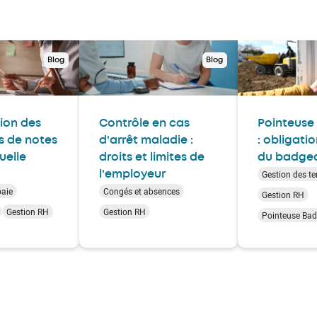
Blog
Blog
ion des
Contrôle en cas
Pointeuse 
fs de notes
d'arrêt maladie :
: obligati
quelle
droits et limites de
du badge
Gestion des t
l'employeur
paie
Congés et absences
Gestion RH
Gestion RH
Gestion RH
Pointeuse Ba