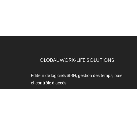
GLOBAL WORK-LIFE SOLUTIONS
Editeur de logiciels SIRH, gestion des temps, paie
et contrôle d’accès.
+33 825 814 400
Boulevard du
Cormier - CS
40211