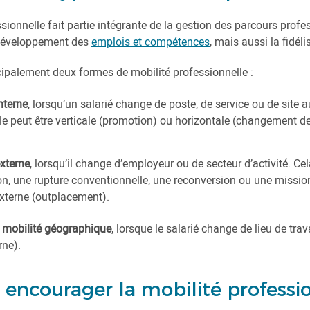
sionnelle fait partie intégrante de la gestion des parcours profe
e développement des
emplois et compétences
, mais aussi la fidéli
cipalement deux formes de mobilité professionnelle :
nterne
, lorsqu’un salarié change de poste, de service ou de site
lle peut être verticale (promotion) ou horizontale (changement d
externe
, lorsqu’il change d’employeur ou de secteur d’activité. Ce
n, une rupture conventionnelle, une reconversion ou une missio
externe (outplacement).
e
mobilité géographique
, lorsque le salarié change de lieu de trav
rne).
encourager la mobilité professio