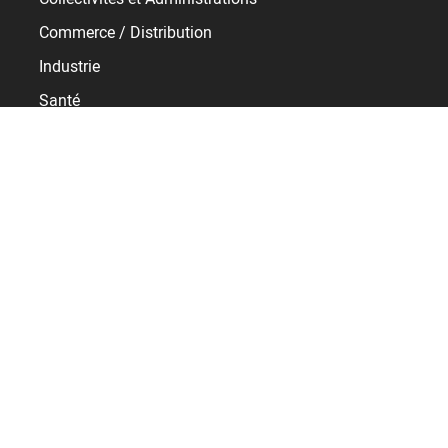
Commerce / Distribution
Industrie
Santé
Services
Transport / Logistique
Ressources
Témoignages
E-learning
Baromètre RH
Support
Service client BSupport