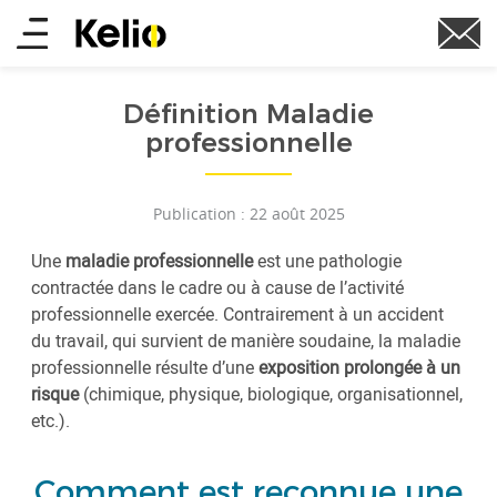
Aller
Main
au
contenu
menu
principal
Définition Maladie
professionnelle
Publication : 22 août 2025
Une
maladie professionnelle
est une pathologie
contractée dans le cadre ou à cause de l’activité
professionnelle exercée. Contrairement à un accident
du travail, qui survient de manière soudaine, la maladie
professionnelle résulte d’une
exposition prolongée à un
risque
(chimique, physique, biologique, organisationnel,
etc.).
Comment est reconnue une