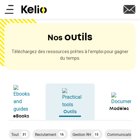
Aller
Main
au
contenu
menu
principal
outils
Nos
Téléchargez des ressources prêtes à l’emploi pour gagner
du temps.
Modèles
Outils
eBooks
Tout
Recrutement
Gestion RH
Communication
31
16
15