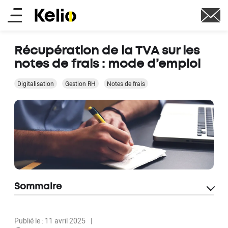
Aller
Main
au
contenu
menu
principal
Récupération de la TVA sur les
notes de frais : mode d’emploi
Digitalisation
Gestion RH
Notes de frais
Sommaire
Publié le : 11 avril 2025