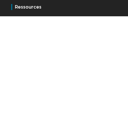
Ressources
Témoignages
E-learning
Baromètre RH
Support
Service client BSupport
Espace client 123Paie
Extranet distributeurs
Kelio
Qui sommes-nous ?
Contact