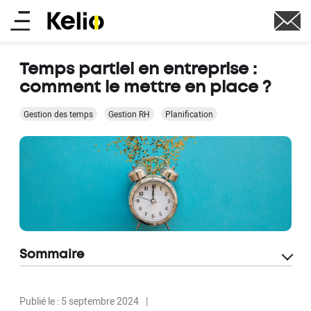
Aller
Main
au
contenu
menu
principal
Temps partiel en entreprise :
comment le mettre en place ?
Gestion des temps
Gestion RH
Planification
Sommaire
Publié le : 5 septembre 2024