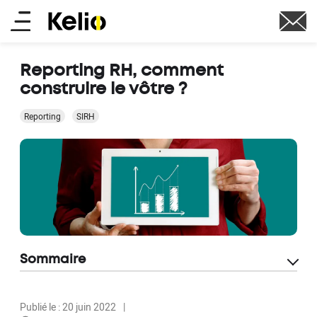
Aller
Main
au
contenu
menu
principal
Reporting RH, comment
construire le vôtre ?
Reporting
SIRH
Sommaire
Publié le : 20 juin 2022