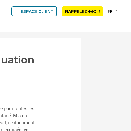
Language
FR
ESPACE CLIENT
RAPPELEZ-MOI !
selector
Franç
Engli
DEU
ESP
ALGE
uation
NED
POR
e pour toutes les
alarié. Mis en
avail, ce document
tre exposés les