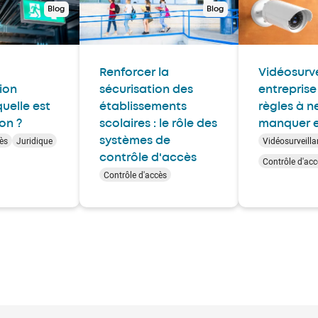
Blog
Blog
Renforcer la
Vidéosurve
ion
sécurisation des
entreprise 
quelle est
établissements
règles à n
ion ?
scolaires : le rôle des
manquer e
ès
Juridique
Vidéosurveill
systèmes de
contrôle d'accès
Contrôle d'acc
Contrôle d'accès