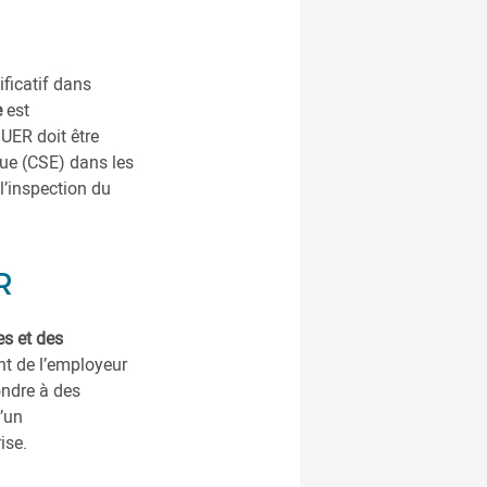
ficatif dans
e
est
UER doit être
ue (CSE) dans les
l’inspection du
R
s et des
nt de l’employeur
ondre à des
d’un
ise.