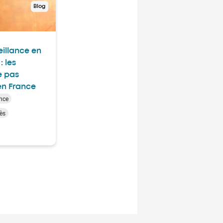
Blog
illance en
: les
e pas
n France
ance
ès