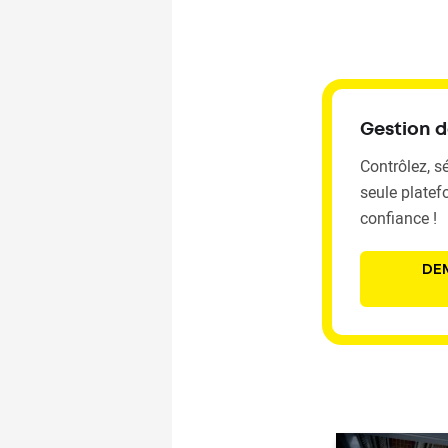
Gestion d
Contrôlez, s
seule platef
confiance !
DE