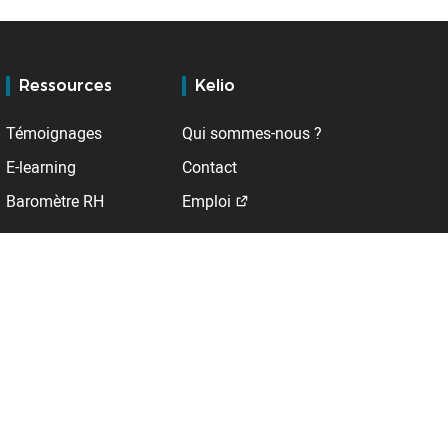
Ressources
Kelio
Témoignages
Qui sommes-nous ?
E-learning
Contact
Baromètre RH
Emploi
Support
A l'international
Service client
Allemagne
BSupport
Belgique
Espace client
DROM
123Paie
Espagne
Extranet distributeurs