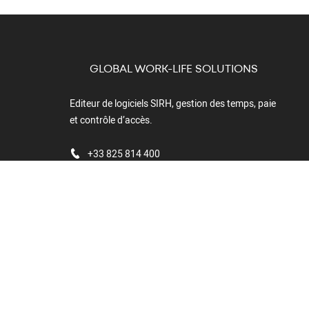
GLOBAL WORK-LIFE SOLUTIONS
Editeur de logiciels SIRH, gestion des temps, paie
et contrôle d’accès.
+33 825 814 400
Boulevard du
Cormier - CS
40211
49302 Cholet
Cedex
FRANCE