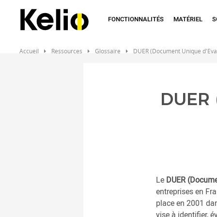
Aller
au
FONCTIONNALITÉS
MATÉRIEL
S
contenu
principal
Accueil
Ressources
Glossaire
DUER (Document Unique d'Evalua
DUER 
Le
DUER (Documen
entreprises en Fra
place en 2001 dans
vise à identifier,