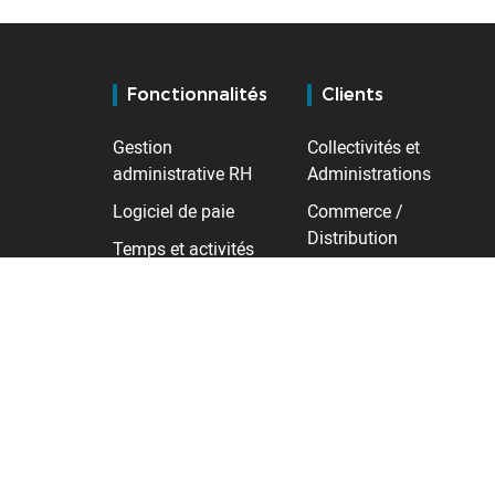
Fonctionnalités
Clients
Gestion
Collectivités et
administrative RH
Administrations
Logiciel de paie
Commerce /
Distribution
Temps et activités
Industrie
Contrôle d'accès
Santé
Gestion des talents
Services
Transport /
Logistique