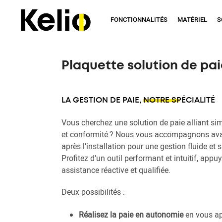
Aller
Accueil
Ressources
eBooks
Plaquette solution de Paie
au
FONCTIONNALITÉS
MATÉRIEL
S
contenu
principal
Plaquette solution de pai
LA GESTION DE PAIE,
NOTRE SPÉCIALITÉ
Vous cherchez une solution de paie alliant simp
et conformité ? Nous vous accompagnons ava
après l’installation pour une gestion fluide et 
Profitez d’un outil performant et intuitif, appu
assistance réactive et qualifiée.
Deux possibilités :
Réalisez la paie en autonomie
en vous ap