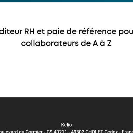
 éditeur RH et paie de référence pou
collaborateurs de A à Z
Kelio
oulevard du Cormier - CS 40211 - 49302 CHOLET Cedex - Fran