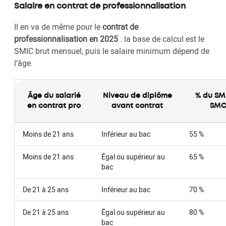
Salaire en contrat de professionnalisation
Il en va de même pour le
contrat de
professionnalisation en 2025
: la base de calcul est le
SMIC brut mensuel, puis le salaire minimum dépend de
l’âge.
Âge du salarié
Niveau de diplôme
% du SM
en contrat pro
avant contrat
SMC
Moins de 21 ans
Inférieur au bac
55 %
Moins de 21 ans
Égal ou supérieur au
65 %
bac
De 21 à 25 ans
Inférieur au bac
70 %
De 21 à 25 ans
Égal ou supérieur au
80 %
bac