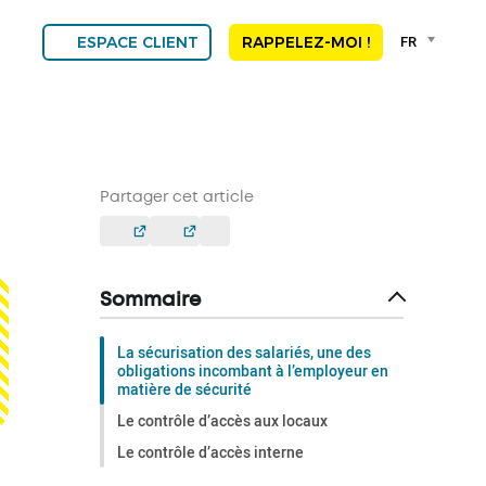
Language
FR
ESPACE CLIENT
RAPPELEZ-MOI !
selector
Franç
Engli
DEU
ESP
ALGE
Partager cet article
NED
POR
Sommaire
La sécurisation des salariés, une des
obligations incombant à l’employeur en
matière de sécurité
Le contrôle d’accès aux locaux
Le contrôle d’accès interne