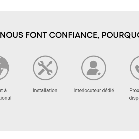
 NOUS FONT CONFIANCE, POURQUO
t à
Installation
Interlocuteur dédié
Prox
tional
disp