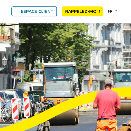
Language
FR
ESPACE CLIENT
RAPPELEZ-MOI !
selector
Franç
Engli
DEU
ESP
ALGE
NED
POR