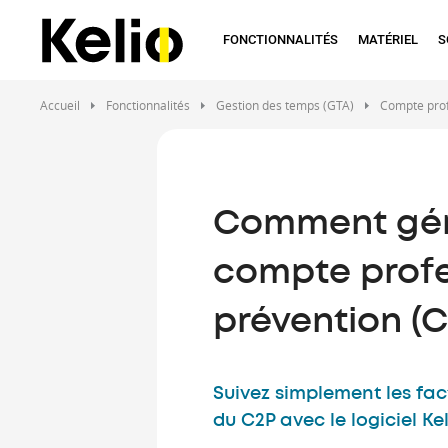
Aller
au
FONCTIONNALITÉS
MATÉRIEL
S
contenu
principal
Accueil
Fonctionnalités
Gestion des temps (GTA)
Compte prof
Comment gére
compte profe
prévention (C
Suivez simplement les fac
du C2P avec le logiciel Ke