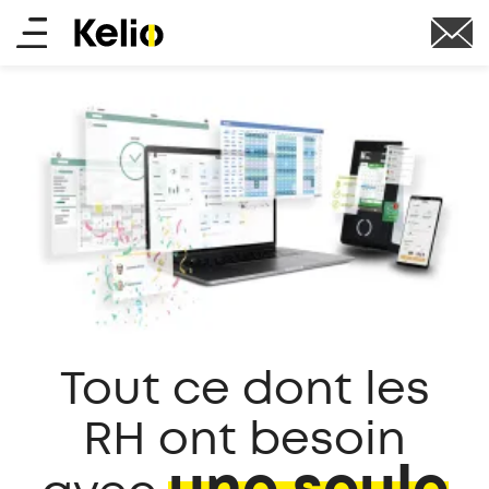
Aller
Main
au
contenu
menu
principal
Tout ce dont les
RH ont besoin