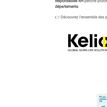
responsables RH
penche plutôt
départements
.
👉 Découvrez l'ensemble des
r