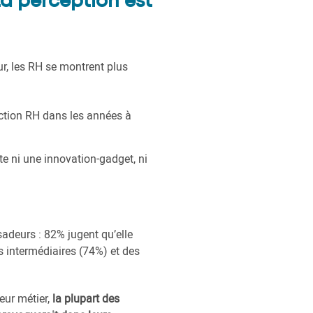
 La perception est
r, les RH se montrent plus
nction RH dans les années à
te ni une innovation-gadget, ni
sadeurs : 82% jugent qu’elle
s intermédiaires (74%) et des
leur métier,
la plupart des