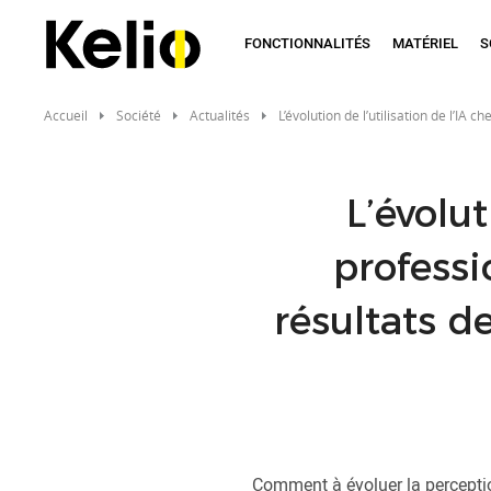
Aller
au
FONCTIONNALITÉS
MATÉRIEL
S
contenu
principal
Accueil
Société
Actualités
L’évolution de l’utilisation de l’I
L’évolut
professi
résultats 
Comment à évoluer la perception