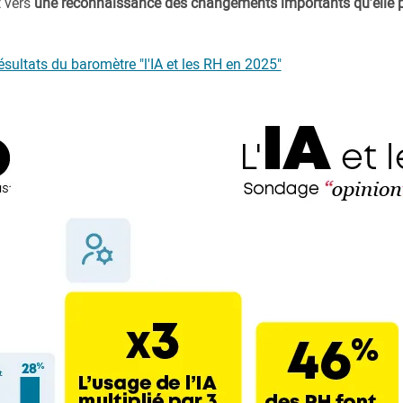
 vers
une reconnaissance des changements importants qu’elle p
ésultats du baromètre "l'IA et les RH en 2025"