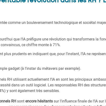
 véritable révolution dans les RH ?
sentée comme un bouleversement technologique et sociétal majeu
rd’hui que l’IA préfigure une révolution qui transformera la fo
rs convaincus, ce chiffre monte à 71%.
plus prudents en indiquant que, pour l’instant, l’IA ne représen
mple gadget (à l’instar du métavers par exemple).
nels RH utilisant actuellement l’IA en sont les principaux ambas
cessité dans un outil logiciel. Les responsables RH des structure
64%) y sont également très sensibles.
ionnels RH
sont
encore hésitants
sur l’influence finale de l’IA sur 