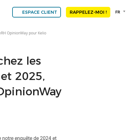
Language
FR
ESPACE CLIENT
RAPPELEZ-MOI !
selector
Franç
Engli
ètreRH OpinionWay pour Kelio
DEU
ESP
ALGE
 chez les
NED
POR
 et 2025,
 OpinionWay
re notre enquête de 2024 et