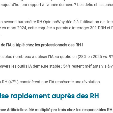
ée aujourd’hui par rapport à l’année dernière ? Les défis et les pr
on second baromètre RH OpinionWay dédié à l’utilisation de l’Intell
en mars 2024, cette enquête a permis d’interroger 301 DRH et R
l.
 de l’IA a triplé chez les professionnels des RH !
s plus nombreux à utiliser l’IA au quotidien (28% en 2025 vs. 9
ers les outils IA demeure stable : 54% restent méfiants vis-à-vis 
s RH (47%) considèrent que l’IA représente une révolution.
tise rapidement auprès des RH
ence Artificielle a été multiplié par trois chez les responsables RH