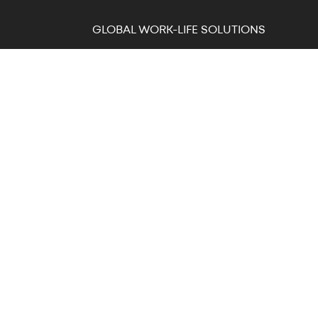
GLOBAL WORK-LIFE SOLUTIONS
Editeur de logiciels SIRH, gestion des temps, paie
et contrôle d’accès.
+33 825 814 400
Boulevard du
Cormier - CS
40211
49302 Cholet
Cedex
FRANCE