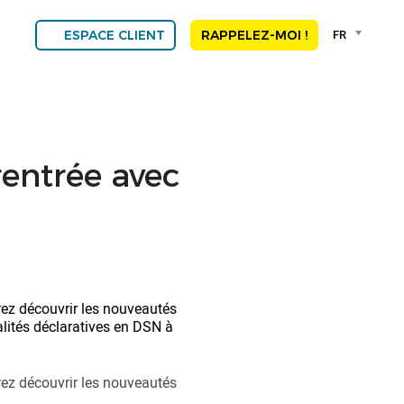
Language
FR
ESPACE CLIENT
RAPPELEZ-MOI !
selector
Franç
Engli
DEU
ESP
ALGE
rentrée avec
NED
POR
rez découvrir les nouveautés
dalités déclaratives en DSN à
rez découvrir les nouveautés