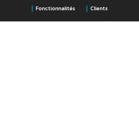
Fonctionnalités
Clients
Gestion
Collectivités et
administrative RH
Administrations
Logiciel de paie
Commerce /
Distribution
Temps et activités
Industrie
Contrôle d'accès
Santé
Gestion des talents
Services
Transport /
Logistique