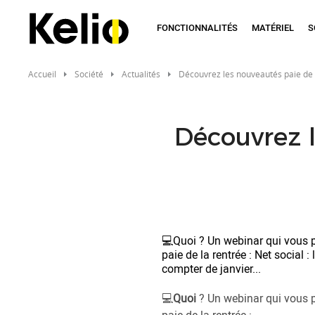
Aller
au
FONCTIONNALITÉS
MATÉRIEL
S
contenu
principal
Accueil
Société
Actualités
Découvrez les nouveautés paie de l
Découvrez l
💻Quoi ? Un webinar qui vous p
paie de la rentrée : Net social 
compter de janvier...
💻
Quoi
? Un webinar qui vous p