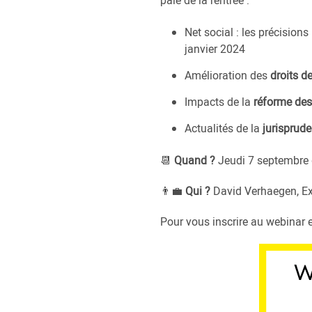
paie de la rentrée :
Net social : les précision
janvier 2024
Amélioration des
droits d
Impacts de la
réforme des 
Actualités de la
jurisprud
📆
Quand ?
Jeudi 7 septembre
👨‍💼
Qui ?
David Verhaegen, Ex
Pour vous inscrire au webinar et