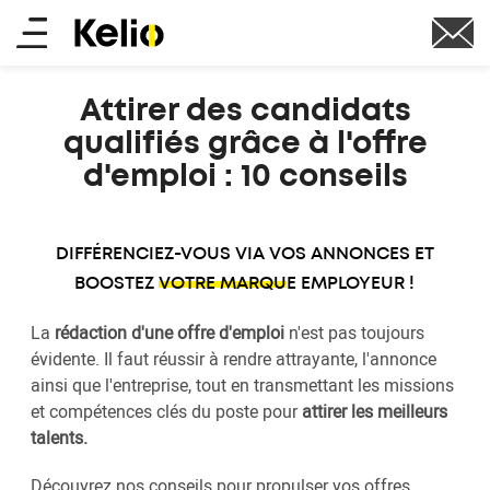
Aller
Main
au
contenu
menu
principal
Attirer des candidats
qualifiés grâce à l'offre
d'emploi : 10 conseils
DIFFÉRENCIEZ-VOUS VIA VOS ANNONCES ET
BOOSTEZ
VOTRE MARQUE EMPLOYEUR !
La
rédaction d'une offre d'emploi
n'est pas toujours
évidente. Il faut réussir à rendre attrayante, l'annonce
ainsi que l'entreprise, tout en transmettant les missions
et compétences clés du poste pour
attirer les meilleurs
talents.
Découvrez nos conseils pour propulser vos offres