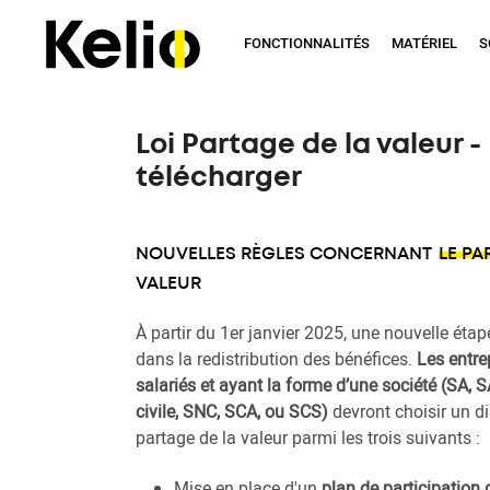
Aller
Accueil
Ressources
Webinars
Webinar - Loi partage de la val
au
FONCTIONNALITÉS
MATÉRIEL
S
contenu
principal
Loi Partage de la valeur -
télécharger
NOUVELLES RÈGLES CONCERNANT
LE PA
VALEUR
À partir du 1er janvier 2025, une nouvelle étap
dans la redistribution des bénéfices.
Les entre
salariés et ayant la forme d’une société (SA, 
civile, SNC, SCA, ou SCS)
devront choisir un di
partage de la valeur parmi les trois suivants :
Mise en place d'un
plan de participation 