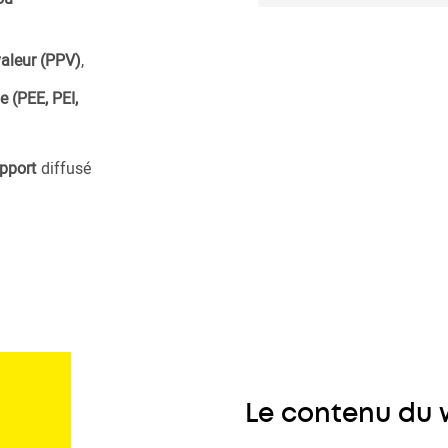
valeur (PPV)
,
e (PEE, PEI,
upport
diffusé
Le contenu du 