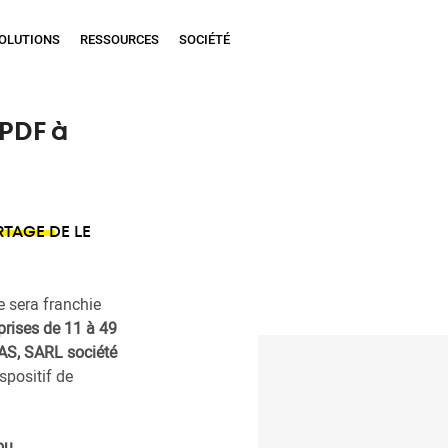
eur - pdf
OLUTIONS
RESSOURCES
SOCIÉTÉ
 PDF à
RTAGE DE LE
e sera franchie
prises de 11 à 49
SAS, SARL société
spositif de
ou