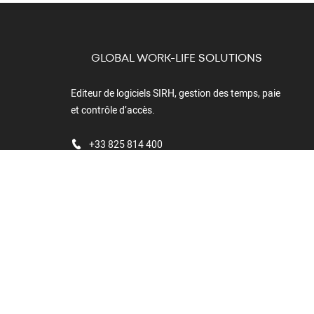
GLOBAL WORK-LIFE SOLUTIONS
Editeur de logiciels SIRH, gestion des temps, paie
et contrôle d’accès.
+33 825 814 400
Boulevard du
Cormier - CS
40211
49302 Cholet
Cedex
FRANCE