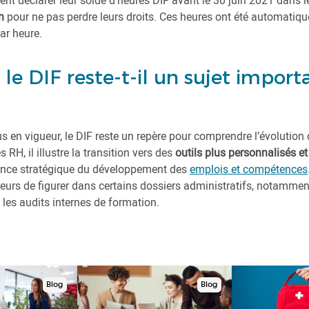
ent déclarer leur solde d’heures DIF avant le 30 juin 2021 dans 
n
pour ne pas perdre leurs droits. Ces heures ont été automatiq
ar heure.
le DIF reste-t-il un sujet import
us en vigueur, le DIF reste un repère pour comprendre l’évolution 
 RH, il illustre la transition vers des
outils plus personnalisés et
tance stratégique du développement des
emplois et compétences
leurs de figurer dans certains dossiers administratifs, notammen
les audits internes de formation.
Blog
Blog