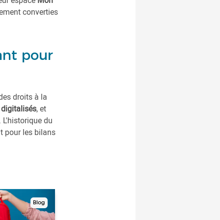
leur espace
Mon
uement converties
ant pour
des droits à la
 digitalisés
, et
. L'historique du
t pour les bilans
Blog