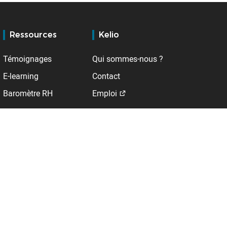
Ressources
Kelio
Témoignages
Qui sommes-nous ?
E-learning
Contact
Baromètre RH
Emploi
Support
A l'international
Service client
Allemagne
BSupport
Belgique
Espace client
DROM
123Paie
Espagne
Extranet distributeurs
Pays-Bas