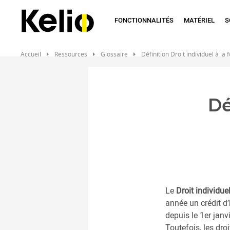
Aller
au
FONCTIONNALITÉS
MATÉRIEL
S
contenu
principal
Accueil
Ressources
Glossaire
Définition Droit individuel à la
Dé
Le
Droit individue
année un crédit d
depuis le 1er jan
Toutefois, les dro