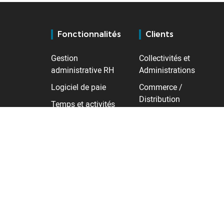
Fonctionnalités
Clients
Gestion
Collectivités et
administrative RH
Administrations
Logiciel de paie
Commerce /
Distribution
Temps et activités
Industrie
Contrôle d'accès
Santé
Gestion des talents
Services
Transport /
Logistique