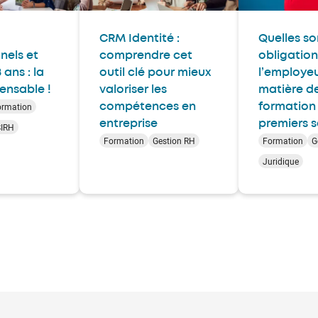
CRM Identité :
Quelles so
nels et
comprendre cet
obligation
 ans : la
outil clé pour mieux
l’employe
ensable !
valoriser les
matière d
ormation
compétences en
formation
entreprise
premiers s
SIRH
Formation
Gestion RH
Formation
G
Juridique