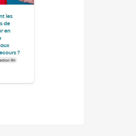
nt les
s de
ur en
e
 aux
ecours ?
estion RH