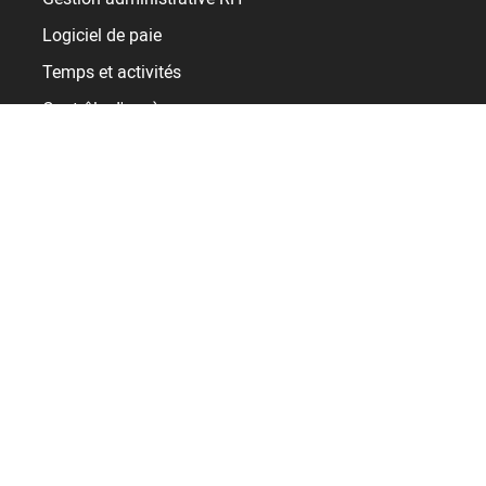
Logiciel de paie
Temps et activités
Contrôle d'accès
Gestion des talents
Clients
Collectivités et Administrations
Commerce / Distribution
Industrie
Santé
Services
Transport / Logistique