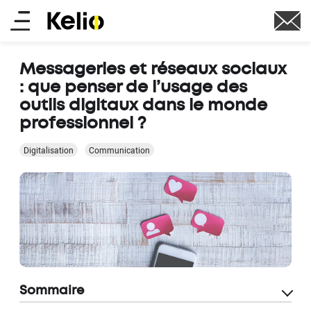
Aller
Main
au
contenu
menu
principal
Messageries et réseaux sociaux
: que penser de l’usage des
outils digitaux dans le monde
professionnel ?
Digitalisation
Communication
Sommaire