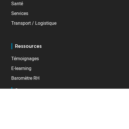
Santé
Services
Transport / Logistique
Ressources
Témoignages
E-learning
Baromètre RH
Support
Service client BSupport
Espace client 123Paie
Extranet distributeurs