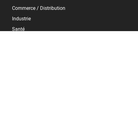
Commerce / Distribution
Industrie
Santé
Services
Transport / Logistique
Ressources
Témoignages
E-learning
Baromètre RH
Support
Service client BSupport