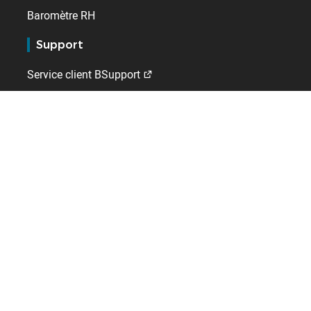
Baromètre RH
Support
Service client BSupport
Espace client 123Paie
Extranet distributeurs
Kelio
Qui sommes-nous ?
Contact
Emploi
A l'international