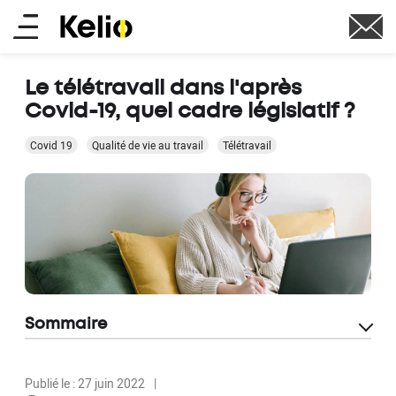
Aller
Main
au
contenu
menu
principal
Le télétravail dans l'après
Covid-19, quel cadre législatif ?
Covid 19
Qualité de vie au travail
Télétravail
Sommaire
Publié le : 27 juin 2022