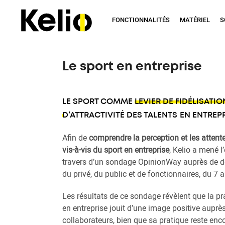
Aller
Accueil
Ressources
Baromètre RH
Le sport en entreprise
au
FONCTIONNALITÉS
MATÉRIEL
S
contenu
principal
Le sport en entreprise
LE SPORT COMME
LEVIER DE FIDÉLISATIO
D’ATTRACTIVITÉ DES TALENTS
EN ENTREPR
Afin de
comprendre la perception et les attent
vis-à-vis du sport en entreprise
, Kelio a mené l
travers d’un sondage OpinionWay auprès de d
du privé, du public et de fonctionnaires, du 7
Les résultats de ce sondage révèlent que la pr
en entreprise jouit d’une image positive auprè
collaborateurs, bien que sa pratique reste enco