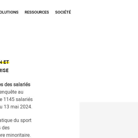
OLUTIONS
RESSOURCES
SOCIÉTÉ
N ET
ISE
es des salariés
’enquête au
e 1145 salariés
 au 13 mai 2024.
atique du sport
s des
re minoritaire.