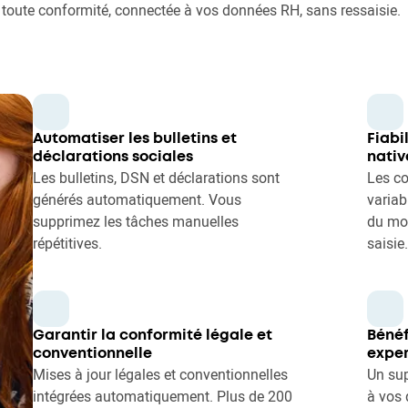
 toute conformité, connectée à vos données RH, sans ressaisie.
Automatiser les bulletins et
Fiabil
déclarations sociales
nativ
Les bulletins, DSN et déclarations sont
Les co
générés automatiquement. Vous
varia
supprimez les tâches manuelles
du mod
répétitives.
saisie.
Garantir la conformité légale et
Béné
conventionnelle
exper
Mises à jour légales et conventionnelles
Un sup
intégrées automatiquement. Plus de 200
à vos 