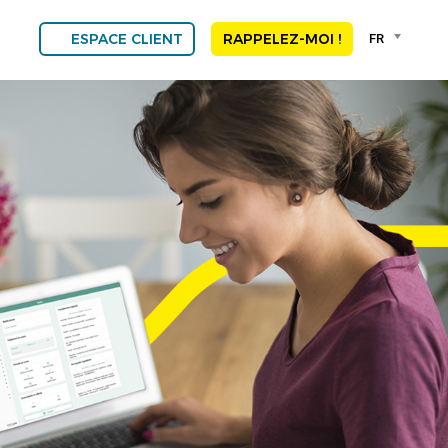
Language
FR
ESPACE CLIENT
RAPPELEZ-MOI !
selector
Franç
Engli
DEU
ESP
ALGE
NED
POR