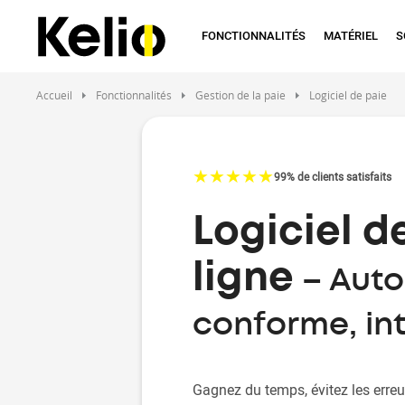
Aller
au
FONCTIONNALITÉS
MATÉRIEL
S
contenu
principal
Accueil
Fonctionnalités
Gestion de la paie
Logiciel de paie
☆
★
☆
★
☆
★
☆
★
☆
★
99% de clients satisfaits
Logiciel d
ligne
– Auto
conforme, int
Gagnez du temps, évitez les erreu