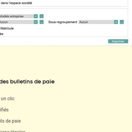
es bulletins de paie
 un clic
ifiés
ils de paie
tions légales